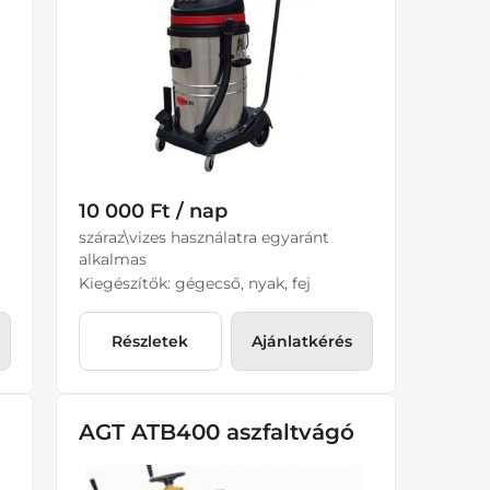
10 000 Ft / nap
száraz\vizes használatra egyaránt
alkalmas
Kiegészítők: gégecső, nyak, fej
Részletek
Ajánlatkérés
AGT ATB400 aszfaltvágó