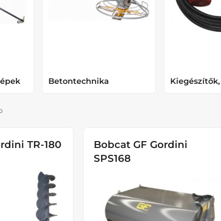
gépek
Betontechnika
Kiegészítők
p
rdini TR-180
Bobcat GF Gordini
SPS168