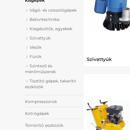
Kisgépek
Vágó- és csiszológépek
Betontechnika
Kiegészítők, egyebek
Szivattyúk
Vésők
Fúrók
Szivattyúk
Szintező és
mérőműszerek
Tisztító gépek, takarító
eszközök
Kompresszorok
Kotrógépek
Tömörítő eszközök