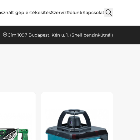
sznált gép értékesítés
Szerviz
Rólunk
Kapcsolat
Cím:
1097 Budapest, Kén u. 1. (Shell benzinkútnál)