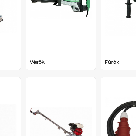
Vésők
Fúrók