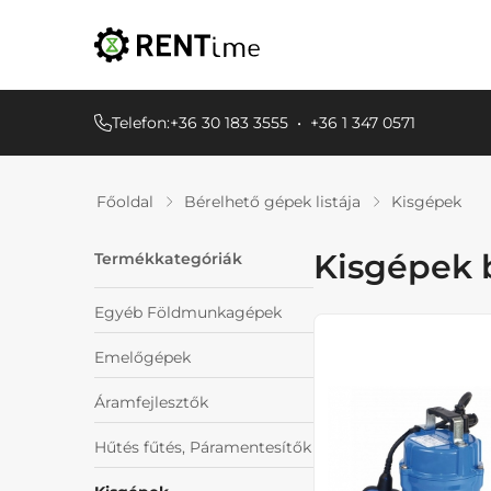
Telefon:
+36 30 183 3555
•
+36 1 347 0571
Főoldal
Bérelhető gépek listája
Kisgépek
Kisgépek 
Termékkategóriák
Egyéb Földmunkagépek
Emelőgépek
Áramfejlesztők
Hűtés fűtés, Páramentesítők