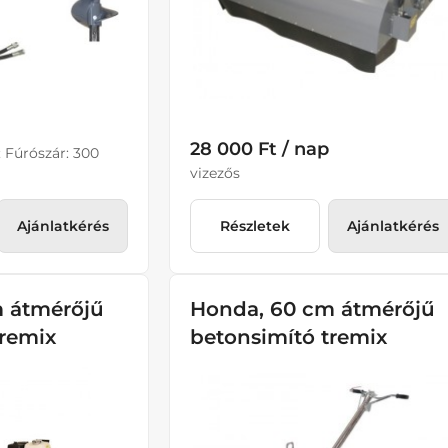
28 000 Ft / nap
; Fúrószár: 300
vizezős
Ajánlatkérés
Részletek
Ajánlatkérés
 átmérőjű
Honda, 60 cm átmérőjű
tremix
betonsimító tremix