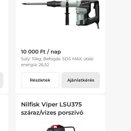
10 000 Ft / nap
Súly: 10kg; Befogás: SDS MAX; ütési
energia: 26,5J
Részletek
Ajánlatkérés
Nilfisk Viper LSU375
száraz/vizes porszívó