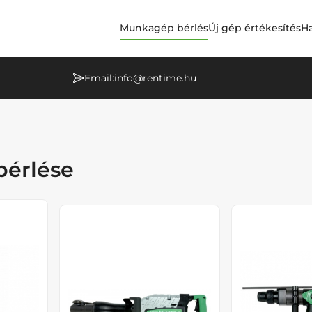
Munkagép bérlés
Új gép értékesítés
Ha
Email:
info@rentime.hu
bérlése