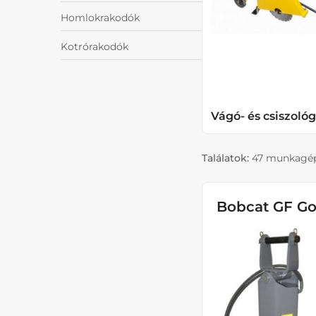
Homlokrakodók
Kotrórakodók
Vágó- és csiszoló
Találatok:
47 munkagé
Bobcat GF Go