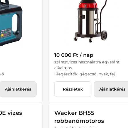
10 000 Ft / nap
száraz\vizes használatra egyaránt
alkalmas
vő
Kiegészítők: gégecső, nyak, fej
Ajánlatkérés
Részletek
Ajánlatkérés
0E vizes
Wacker BH55
robbanómotoros