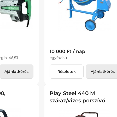
10 000 Ft / nap
rgia: 46,5J
egyfázisú
Ajánlatkérés
Részletek
Ajánlatkérés
0,
Play Steel 440 M
száraz/vizes porszívó