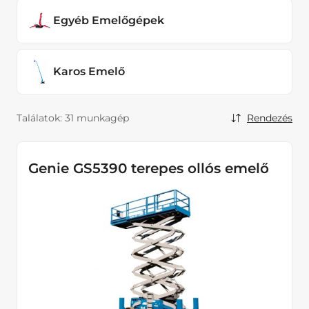
Karos Emelő
Egyéb Emelőgépek
Áramfejlesztők
Karos Emelő
Hűtés fűtés, Páramentesítők
Kisgépek
Találatok:
31 munkagép
Rendezés
Kompresszorok
Kotrógépek
Genie GS5390 terepes ollós emelő
Tömörítő eszközök
Homlokrakodók
Kotrórakodók