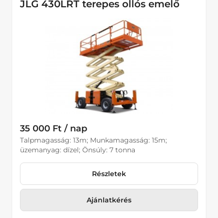
JLG 430LRT terepes ollós emelő
35 000 Ft / nap
Talpmagasság: 13m; Munkamagasság: 15m;
üzemanyag: dízel; Önsúly: 7 tonna
Részletek
Ajánlatkérés