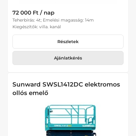
72 000 Ft / nap
Teherbírás: 4t; Emelési magasság: 14m
Kiegészítők: villa. kanál
Részletek
Ajánlatkérés
Sunward SWSL1412DC elektromos
ollós emelő