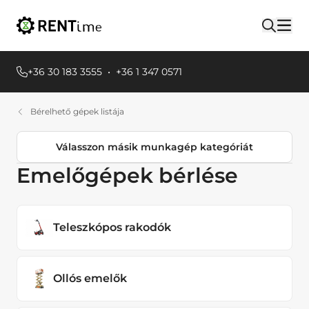
+36 30 183 3555
•
+36 1 347 0571
Bérelhető gépek listája
Válasszon másik munkagép kategóriát
Emelőgépek bérlése
Termékkategóriák
Egyéb Földmunkagépek
Teleszkópos rakodók
Emelőgépek
Teleszkópos rakodók
Ollós emelők
Ollós emelők
Egyéb Emelőgépek