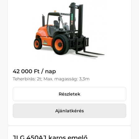
42 000 Ft / nap
Teherbírás: 2t; Max. magasság: 3,3m
Részletek
Ajánlatkérés
JLG 450AJ karos emelő