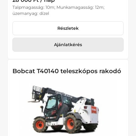
28 000 Ft / nap
Talpmagasság: 10m; Munkamagasság: 12m;
üzemanyag: dízel
Részletek
Ajánlatkérés
Bobcat T40140 teleszkópos rakodó