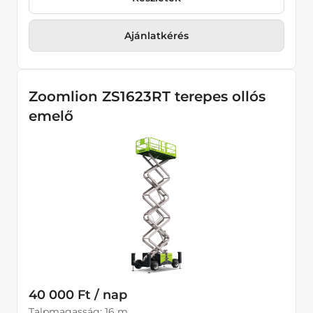
Ajánlatkérés
Zoomlion ZS1623RT terepes ollós
emelő
40 000 Ft / nap
Talpmagasság: 16 m