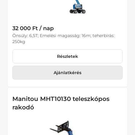
32 000 Ft / nap
Önsúly: 6,5T; Emelési magasság: 16m; teherbírás:
250kg
Részletek
Ajánlatkérés
Manitou MHT10130 teleszkópos
rakodó