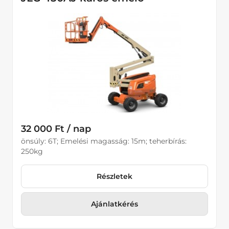
32 000 Ft / nap
önsúly: 6T; Emelési magasság: 15m; teherbírás:
250kg
Részletek
Ajánlatkérés