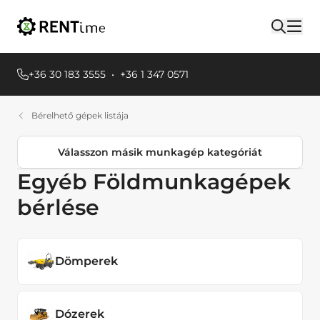
+36 30 183 3555
•
+36 1 347 0571
Bérelhető gépek listája
Válasszon másik munkagép kategóriát
Egyéb Földmunkagépek
Termékkategóriák
bérlése
Egyéb Földmunkagépek
Dömperek
Dózerek
Dömperek
Emelőgépek
Dózerek