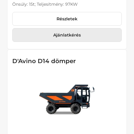
Önsúly: 15t; Teljesítmény: 97KW
Részletek
Ajánlatkérés
D'Avino D14 dömper