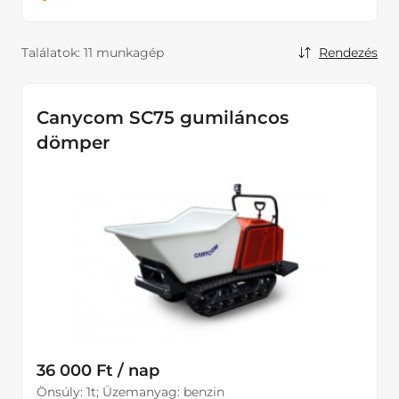
Áramfejlesztők
Hűtés fűtés, Páramentesítők
Találatok:
11 munkagép
Rendezés
Kisgépek
Kompresszorok
Canycom SC75 gumiláncos
dömper
Kotrógépek
Tömörítő eszközök
Homlokrakodók
Kotrórakodók
36 000 Ft / nap
Önsúly: 1t; Üzemanyag: benzin