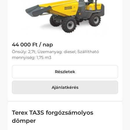
44 000 Ft / nap
Önsúly: 2,7t; Üzemanyag: diesel; Szállítható
mennyiség: 1,75 m3
Részletek
Ajánlatkérés
Terex TA3S forgózsámolyos
dömper