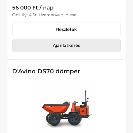
56 000 Ft / nap
Önsúly: 4,5t; Üzemanyag: diesel
Részletek
Ajánlatkérés
D'Avino DS70 dömper