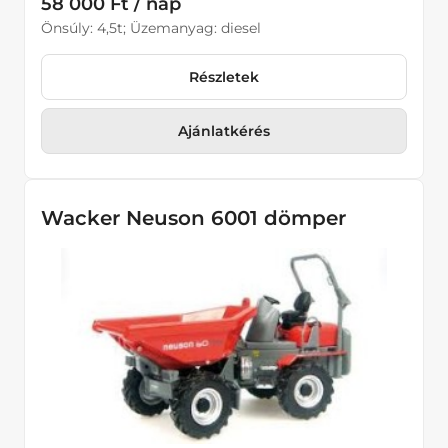
58 000 Ft / nap
Önsúly: 4,5t; Üzemanyag: diesel
Részletek
Ajánlatkérés
Wacker Neuson 6001 dömper