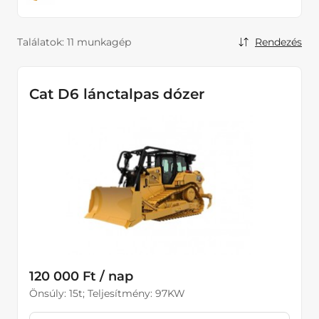
Áramfejlesztők
Hűtés fűtés, Páramentesítők
Találatok:
11 munkagép
Rendezés
Kisgépek
Kompresszorok
Cat D6 lánctalpas dózer
Kotrógépek
Tömörítő eszközök
Homlokrakodók
Kotrórakodók
120 000 Ft / nap
Önsúly: 15t; Teljesítmény: 97KW