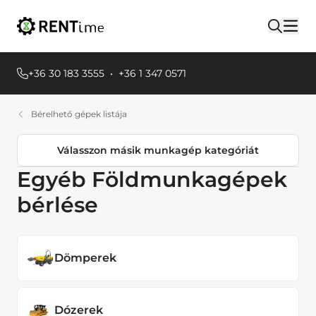
+36 30 183 3555
•
+36 1 347 0571
Bérelhető gépek listája
Válasszon másik munkagép kategóriát
Egyéb Földmunkagépek
Termékkategóriák
bérlése
Egyéb Földmunkagépek
Dömperek
Dózerek
Dömperek
Emelőgépek
Dózerek