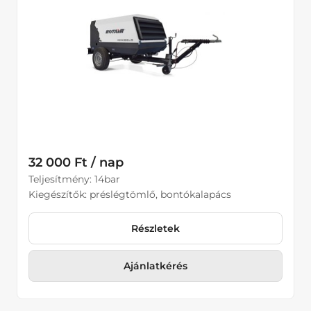
32 000 Ft / nap
Teljesítmény: 14bar
Kiegészítők: préslégtömlő, bontókalapács
Részletek
Ajánlatkérés