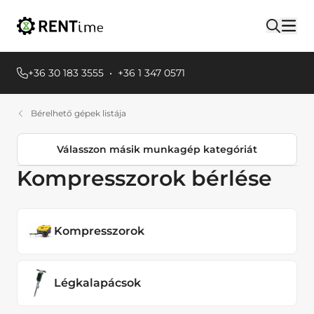
+36 30 183 3555
•
+36 1 347 0571
Bérelhető gépek listája
Válasszon másik munkagép kategóriát
Kompresszorok bérlése
Termékkategóriák
Egyéb Földmunkagépek
Kompresszorok
Emelőgépek
Áramfejlesztők
Légkalapácsok
Hűtés fűtés, Páramentesítők