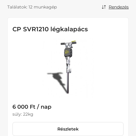
Kisgépek
Találatok:
12 munkagép
Rendezés
Kompresszorok
Kompresszorok
CP SVR1210 légkalapács
Légkalapácsok
Kotrógépek
Tömörítő eszközök
Homlokrakodók
Kotrórakodók
6 000 Ft / nap
súly: 22kg
Részletek