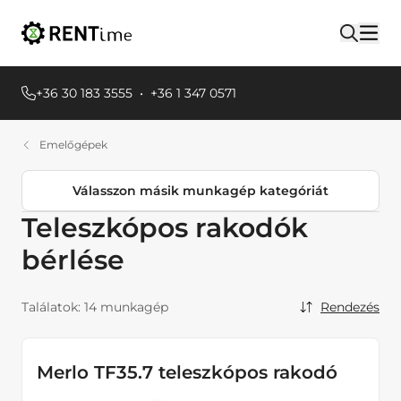
+36 30 183 3555
•
+36 1 347 0571
Emelőgépek
Válasszon másik munkagép kategóriát
Teleszkópos rakodók
Termékkategóriák
bérlése
Egyéb Földmunkagépek
Emelőgépek
Találatok:
14 munkagép
Rendezés
Teleszkópos rakodók
Ollós emelők
Merlo TF35.7 teleszkópos rakodó
Egyéb Emelőgépek