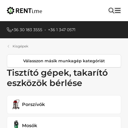
+36 30 183 3555
•
+36 1 347 0571
Kisgépek
Válasszon másik munkagép kategóriát
Tisztító gépek, takarító
Termékkategóriák
eszközök bérlése
Egyéb Földmunkagépek
Emelőgépek
Porszívók
Áramfejlesztők
Hűtés fűtés, Páramentesítők
Mosók