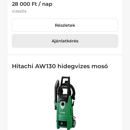
28 000 Ft / nap
Kotrógépek
vizezős
Tömörítő eszközök
Részletek
Homlokrakodók
Ajánlatkérés
Kotrórakodók
Hitachi AW130 hidegvizes mosó