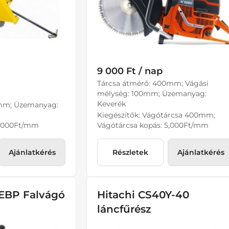
9 000 Ft / nap
Tárcsa átmérő: 400mm; Vágási
mélység: 100mm; Üzemanyag:
Keverék
mm; Üzemanyag:
Kiegészítők: Vágótárcsa 400mm;
7,000Ft/mm
Vágótárcsa kopás: 5,000Ft/mm
Ajánlatkérés
Részletek
Ajánlatkérés
EBP Falvágó
Hitachi CS40Y-40
láncfűrész