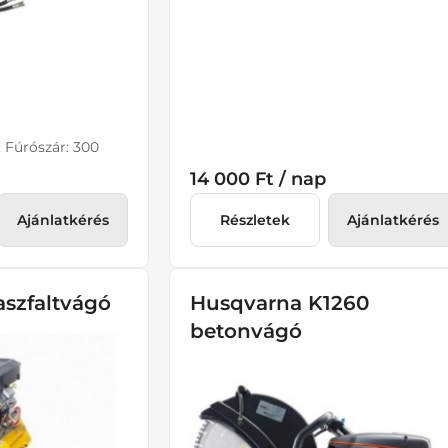
; Fúrószár: 300
14 000 Ft / nap
Ajánlatkérés
Részletek
Ajánlatkérés
szfaltvágó
Husqvarna K1260
betonvágó