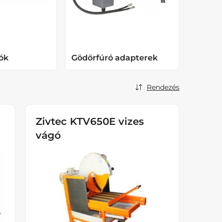
lók
Gödörfúró adapterek
Rendezés
Zivtec KTV650E vizes
vágó