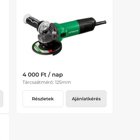
4 000 Ft / nap
Tárcsaátmérő: 125mm
Részletek
Ajánlatkérés