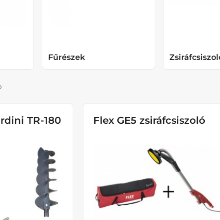
Fűrészek
Zsiráfcsiszo
p
rdini TR-180
Flex GE5 zsiráfcsiszoló