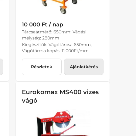
10 000 Ft / nap
Tárcsaátmérő: 650mm; Vágási
mélység: 280mm
Kiegészítők: Vágótárcsa 650mm;
Vágótárcsa kopás: 11,000Ft/mm
Részletek
Ajánlatkérés
Eurokomax MS400 vizes
vágó