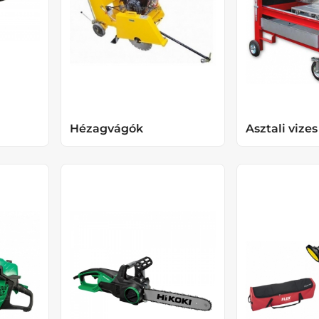
Hézagvágók
Asztali vize