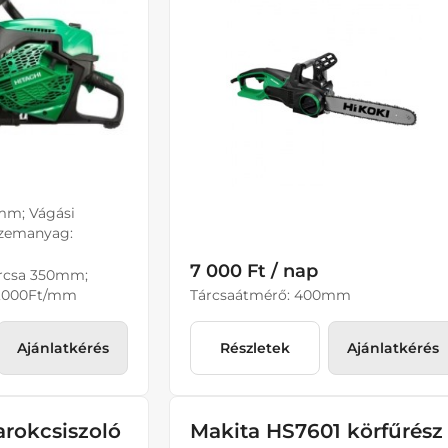
mm; Vágási
zemanyag:
7 000 Ft / nap
árcsa 350mm;
5,000Ft/mm
Tárcsaátmérő: 400mm
Ajánlatkérés
Részletek
Ajánlatkérés
arokcsiszoló
Makita HS7601 körfűrész