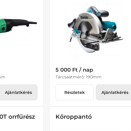
5 000 Ft / nap
0mm
Tárcsaátmérő: 190mm
Ajánlatkérés
Részletek
Ajánlatkérés
0T orrfűrész
Kőroppantó