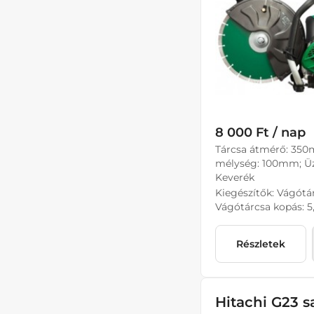
8 000 Ft / nap
Tárcsa átmérő: 350
mélység: 100mm; Ü
Keverék
Kiegészítők: Vágót
Vágótárcsa kopás: 
Részletek
Hitachi G23 s