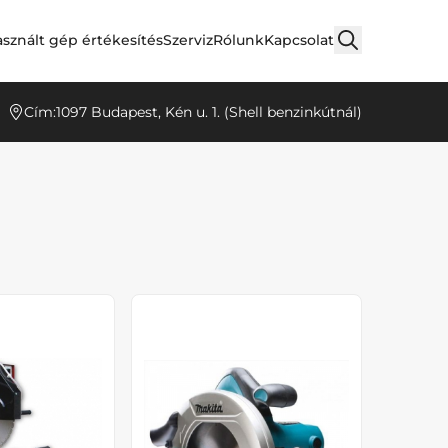
sznált gép értékesítés
Szerviz
Rólunk
Kapcsolat
Cím:
1097 Budapest, Kén u. 1. (Shell benzinkútnál)