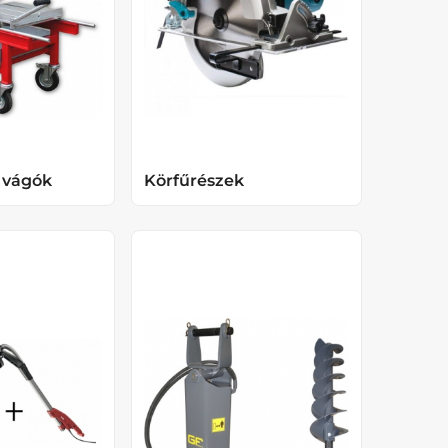
s vágók
Körfűrészek