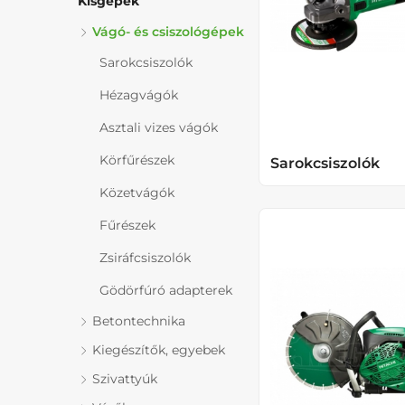
Kisgépek
Vágó- és csiszológépek
Sarokcsiszolók
Hézagvágók
Asztali vizes vágók
Körfűrészek
Sarokcsiszolók
Közetvágók
Fűrészek
Zsiráfcsiszolók
Gödörfúró adapterek
Betontechnika
Kiegészítők, egyebek
Szivattyúk