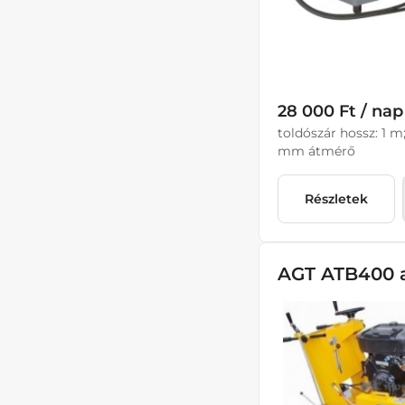
28 000 Ft / nap
toldószár hossz: 1 m
mm átmérő
Részletek
AGT ATB400 a