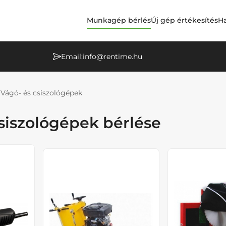
Munkagép bérlés
Új gép értékesítés
Ha
Email:
info@rentime.hu
Vágó- és csiszológépek
siszológépek bérlése