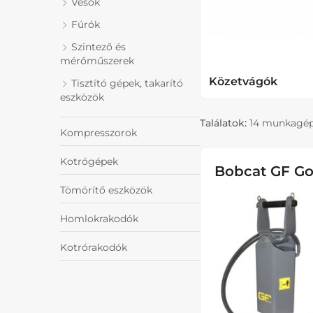
Vésők
Fúrók
Szintező és
mérőműszerek
Közetvágók
Tisztító gépek, takarító
eszközök
Találatok:
14 munkagé
Kompresszorok
Kotrógépek
Bobcat GF Go
Tömörítő eszközök
Homlokrakodók
Kotrórakodók