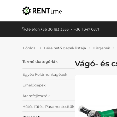
Telefon:
+36 30 183 3555
•
+36 1 347 0571
Főoldal
Bérelhető gépek listája
Kisgépek
Vágó- és c
Termékkategóriák
Egyéb Földmunkagépek
Emelőgépek
Áramfejlesztők
Hűtés fűtés, Páramentesítők