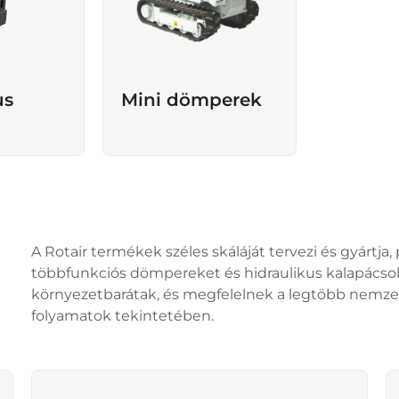
us
Mini dömperek
A Rotair termékek széles skáláját tervezi és gyártj
többfunkciós dömpereket és hidraulikus kalapácsok
környezetbarátak, és megfelelnek a legtöbb nemze
folyamatok tekintetében.