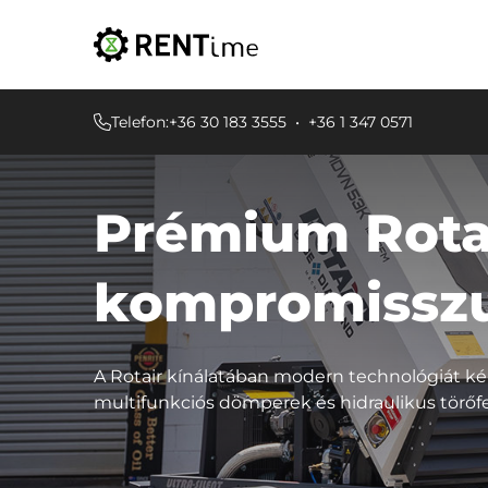
Telefon:
+36 30 183 3555
•
+36 1 347 0571
Prémium Rot
kompromissz
A Rotair kínálatában modern technológiát k
multifunkciós dömperek és hidraulikus törőfe