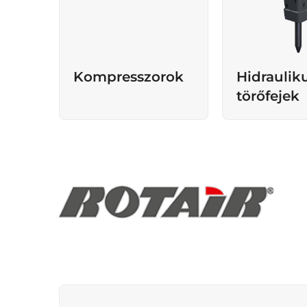
Kompresszorok
Hidraulik
törőfejek