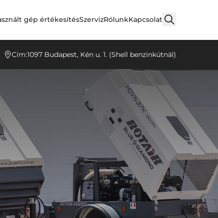
sznált gép értékesítés
Szerviz
Rólunk
Kapcsolat
Cím:
1097 Budapest, Kén u. 1. (Shell benzinkútnál)