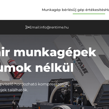
Munkagép bérlés
Új gép értékesítés
Ha
Email:
info@rentime.hu
air munkagépek
umok nélkül
épviselő hordozható kompresszorok,
jek találhatók.