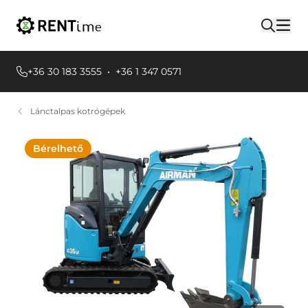
+36 30 183 3555
•
+36 1 347 0571
Lánctalpas kotrógépek
Bérelhető