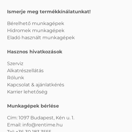
Ismerje meg termékkínálatunkat!
Bérelhető munkagépek
Hidromek munkagépek
Eladó használt munkagépek
Hasznos hivatkozások
Szerviz
Alkatrészellátás
Rólunk
Kapcsolat & ajánlatkérés
Karrier lehetőség
Munkagépek bérlése
Cím: 1097 Budapest, Kén u. 1.
Email:
info@rentime.hu
Tel:
+36 30 183 3555