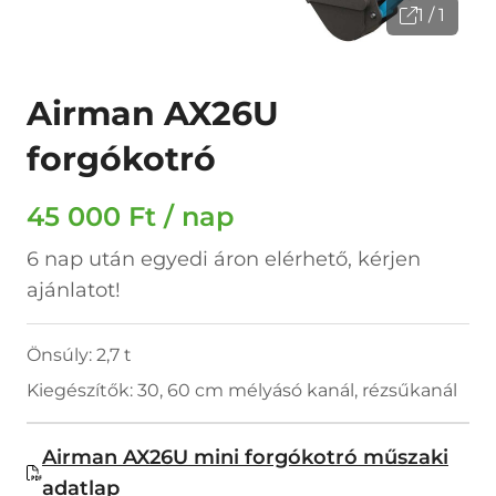
1 / 1
Airman AX26U
forgókotró
45 000 Ft / nap
6 nap után egyedi áron elérhető, kérjen
ajánlatot!
Önsúly: 2,7 t
Kiegészítők: 30, 60 cm mélyásó kanál, rézsűkanál
Airman AX26U mini forgókotró műszaki
adatlap