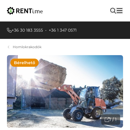
+36 30 183 3555
•
+36 1 347 0571
Homlokrakodók
Bérelhető
1 / 1