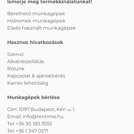
Ismerje meg termékkínálatunkat!
Bérelhető munkagépek
Hidromek munkagépek
Eladó használt munkagépek
Hasznos hivatkozások
Szerviz
Alkatrészellátás
Rólunk
Kapcsolat & ajánlatkérés
Karrier lehetőség
Munkagépek bérlése
Cím: 1097 Budapest, Kén u. 1.
Email:
info@rentime.hu
Tel:
+36 30 183 3555
Tel:
+36 1 347 0571