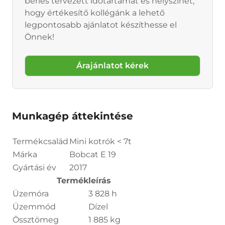
bérlés tervezett időtartamát és helyszínét,
hogy értékesítő kollégánk a lehető
legpontosabb ajánlatot készíthesse el
Önnek!
Árajánlatot kérek
Munkagép áttekintése
Termékcsalád
Mini kotrók < 7t
Márka
Bobcat E 19
Gyártási év
2017
Termékleírás
Üzemóra
3 828 h
Üzemmód
Dízel
Össztömeg
1 885 kg