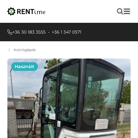
+36 30 183 3555
•
+36 1 347 0571
Kotrógépek
Használt