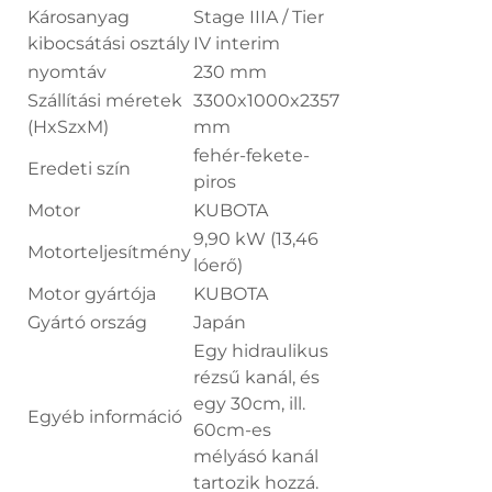
Károsanyag
Stage IIIA / Tier
kibocsátási osztály
IV interim
nyomtáv
230 mm
Szállítási méretek
3300x1000x2357
(HxSzxM)
mm
fehér-fekete-
Eredeti szín
piros
Motor
KUBOTA
9,90 kW (13,46
Motorteljesítmény
lóerő)
Motor gyártója
KUBOTA
Gyártó ország
Japán
Egy hidraulikus
rézsű kanál, és
egy 30cm, ill.
Egyéb információ
60cm-es
mélyásó kanál
tartozik hozzá.