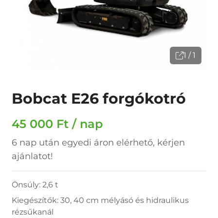
1 / 1
Bobcat E26 forgókotró
45 000 Ft / nap
6 nap után egyedi áron elérhető, kérjen
ajánlatot!
Önsúly: 2,6 t
Kiegészítők: 30, 40 cm mélyásó és hidraulikus
rézsűkanál