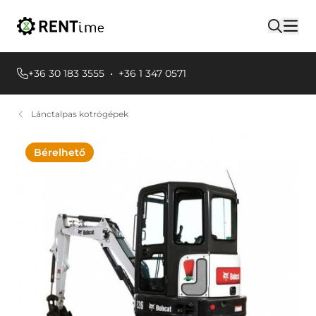
+36 30 183 3555
•
+36 1 347 0571
Lánctalpas kotrógépek
Bérelhető