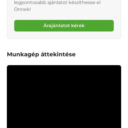
legpontosabb ajánlatot készíthesse el
Önnek!
Árajánlatot kérek
Munkagép áttekintése