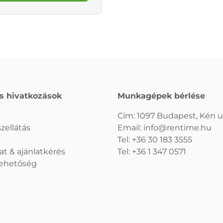
s hivatkozások
Munkagépek bérlése
Cím: 1097 Budapest, Kén u.
zellátás
Email:
info@rentime.hu
Tel:
+36 30 183 3555
at & ajánlatkérés
Tel:
+36 1 347 0571
 lehetőség