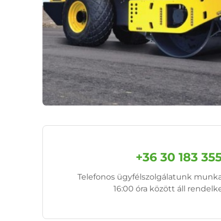
+36 30 183 35
Telefonos ügyfélszolgálatunk munk
16:00 óra között áll rendelk