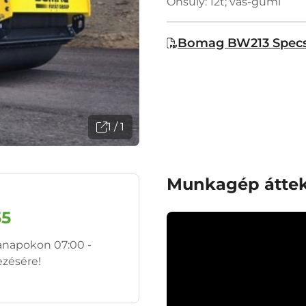
Önsúly: 12t; vas-gumi
Bomag BW213 Spec
1 / 1
Munkagép áttek
55
anapokon 07:00 -
ezésére!