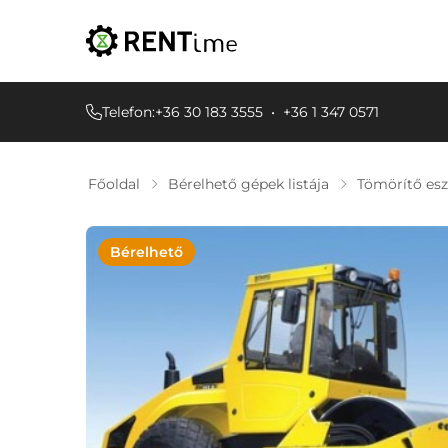
Telefon:
+36 30 183 3555
•
+36 1 347 0571
Főoldal
Bérelhető gépek listája
Tömörítő es
Bérelhető