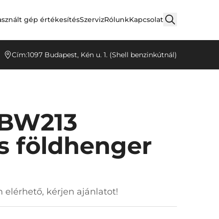
sznált gép értékesítés
Szerviz
Rólunk
Kapcsolat
Cím:
1097 Budapest, Kén u. 1. (Shell benzinkútnál)
BW213
ós földhenger
 elérhető, kérjen ajánlatot!