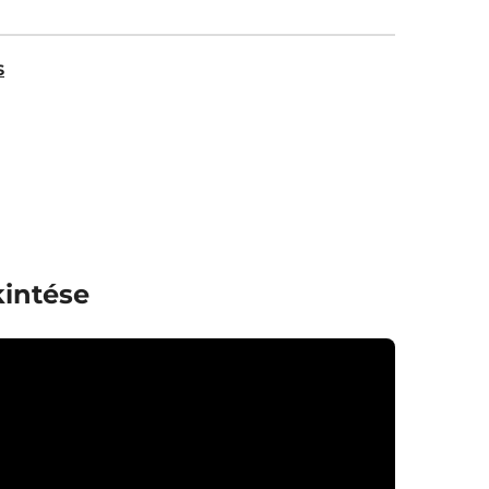
s
intése