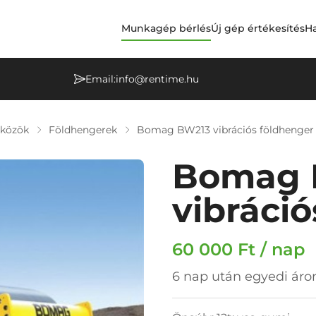
Munkagép bérlés
Új gép értékesítés
Ha
Email:
info@rentime.hu
zközök
Földhengerek
Bomag BW213 vibrációs földhenger
Bomag 
vibráci
60 000 Ft / nap
6 nap után egyedi áron