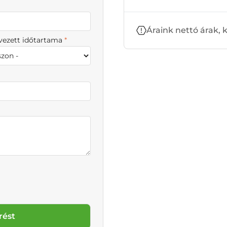
Áraink nettó árak,
rvezett időtartama
*
rést