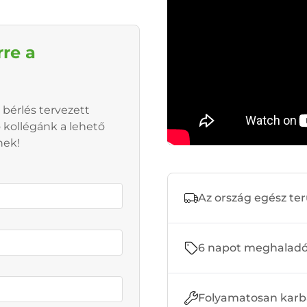
rre a
 bérlés tervezett
ő kollégánk a lehető
nek!
Az ország egész ter
6 napot meghaladó 
Folyamatosan karb