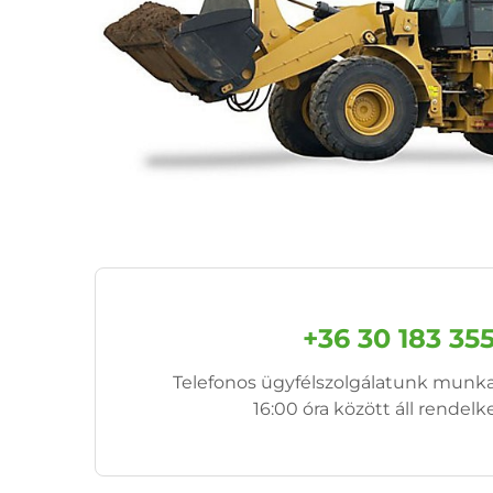
+36 30 183 35
Telefonos ügyfélszolgálatunk munk
16:00 óra között áll rendelk