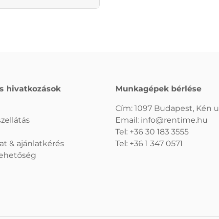
s hivatkozások
Munkagépek bérlése
Cím: 1097 Budapest, Kén u.
zellátás
Email:
info@rentime.hu
Tel:
+36 30 183 3555
at & ajánlatkérés
Tel:
+36 1 347 0571
 lehetőség