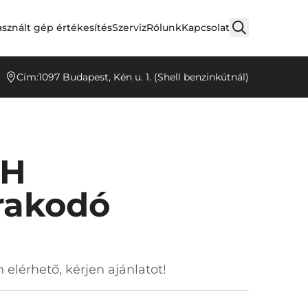
sznált gép értékesítés
Szerviz
Rólunk
Kapcsolat
Cím:
1097 Budapest, Kén u. 1. (Shell benzinkútnál)
2H
rakodó
 elérhető, kérjen ajánlatot!