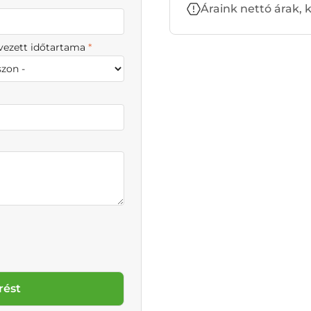
Áraink nettó árak,
rvezett időtartama
*
rést