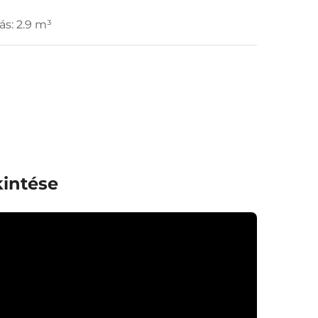
ás: 2.9 m³
intése