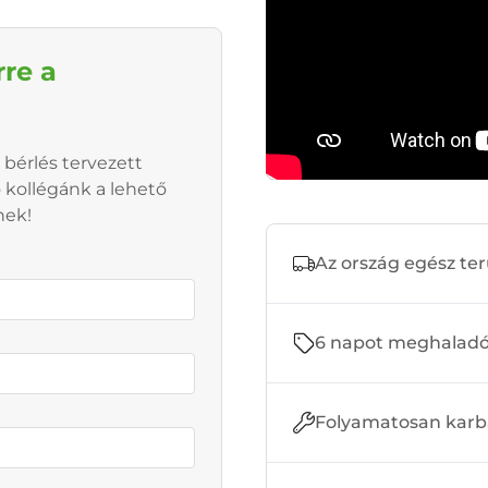
rre a
 bérlés tervezett
ő kollégánk a lehető
nek!
Az ország egész ter
6 napot meghaladó 
Folyamatosan karb