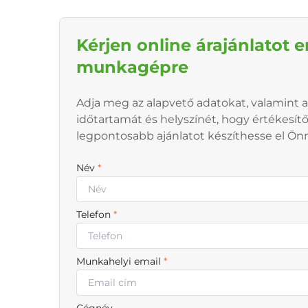
Kérjen online árajánlatot e
munkagépre
Adja meg az alapvető adatokat, valamint a
időtartamát és helyszínét, hogy értékesít
legpontosabb ajánlatot készíthesse el Ön
Név
*
Telefon
*
Munkahelyi email
*
Cégnév