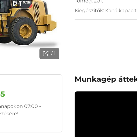
Tömeg: 20 t
Kiegészítők: Kanálkapacit
1 / 1
Munkagép áttek
55
anapokon 07:00 -
ezésére!