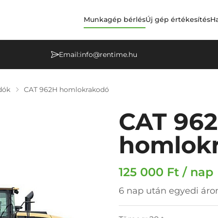
Munkagép bérlés
Új gép értékesítés
Ha
Email:
info@rentime.hu
dók
CAT 962H homlokrakodó
CAT 96
homlok
125 000 Ft / nap
6 nap után egyedi áron