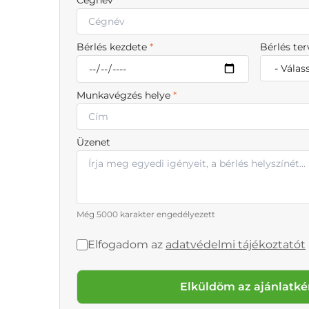
Bérlés kezdete
*
Bérlés te
Munkavégzés helye
*
Üzenet
Még 5000 karakter engedélyezett
Elfogadom az
adatvédelmi tájékoztatót
Elküldöm az ajánlatké