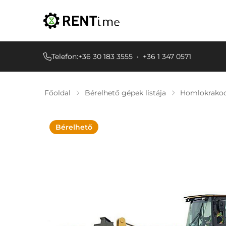
Telefon:
+36 30 183 3555
•
+36 1 347 0571
Főoldal
Bérelhető gépek listája
Homlokrako
Bérelhető