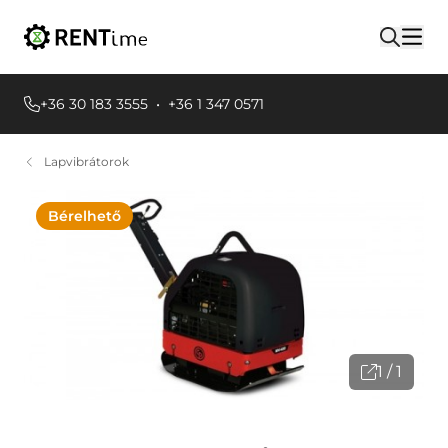
+36 30 183 3555
•
+36 1 347 0571
Lapvibrátorok
Bérelhető
1 / 1