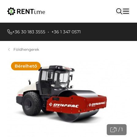
+36 30 183 3555
•
+36 1 347 0571
Földhengerek
Bérelhető
1 / 1