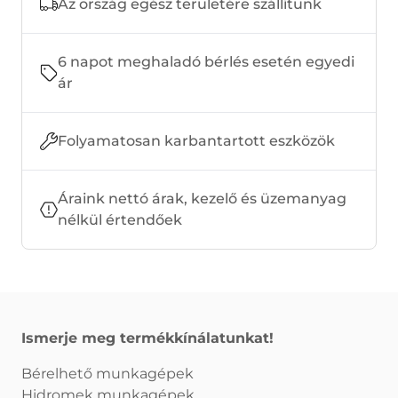
Az ország egész területére szállítunk
6 napot meghaladó bérlés esetén egyedi
ár
Folyamatosan karbantartott eszközök
Áraink nettó árak, kezelő és üzemanyag
nélkül értendőek
Ismerje meg termékkínálatunkat!
Bérelhető munkagépek
Hidromek munkagépek