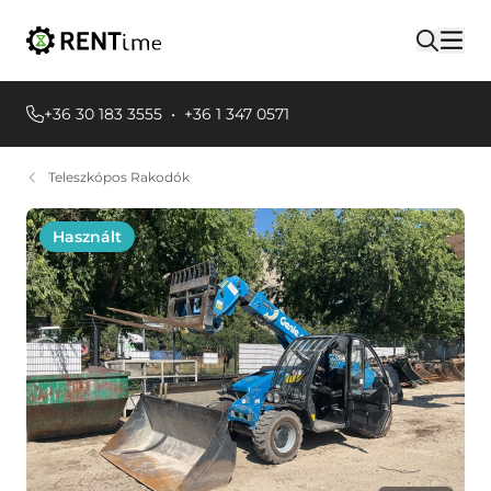
+36 30 183 3555
•
+36 1 347 0571
Teleszkópos Rakodók
Használt