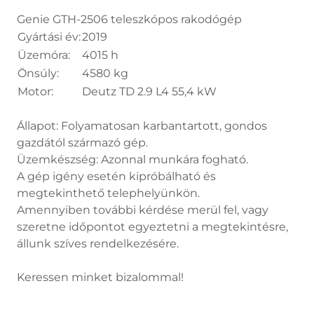
Genie GTH-2506 teleszkópos rakodógép
Gyártási év:
2019
Üzemóra:
4015 h
Önsúly:
4580 kg
Motor:
Deutz TD 2.9 L4 55,4 kW
Állapot: Folyamatosan karbantartott, gondos
gazdától származó gép.
Üzemkészség: Azonnal munkára fogható.
A gép igény esetén kipróbálható és
megtekinthető telephelyünkön.
Amennyiben további kérdése merül fel, vagy
szeretne időpontot egyeztetni a megtekintésre,
állunk szíves rendelkezésére.
Keressen minket bizalommal!