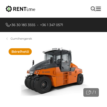
+36 30 183 3555
•
+36 1 347 0571
Gumihengerek
Bérelhető
1 / 1