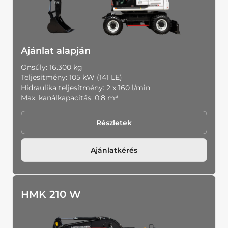
Földtömörítő hengerek
Földgyaluk, gréderek
Speciális kotrógépek és átrakógépek
Ajánlat alapján
Önsúly: 16.300 kg
Hidromek kiegészítők
Teljesítmény: 105 kW (141 LE)
Hidraulika teljesítmény: 2 x 160 l/min
Max. kanálkapacitás: 0,8 m³
Részletek
Ajánlatkérés
HMK 210 W