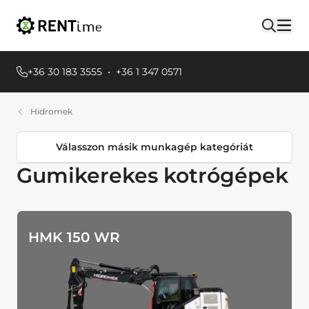
+36 30 183 3555
•
+36 1 347 0571
Hidromek
Válasszon másik munkagép kategóriát
Gumikerekes kotrógépek
Termékkategóriák
Kotrórakodók
Gumikerekes kotrógépek
HMK 150 WR
Lánctalpas kotrógépek
Homlokrakodók