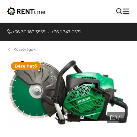
+36 30 183 3555
•
+36 1 347 0571
Közetvágók
Bérelhető
1 / 1