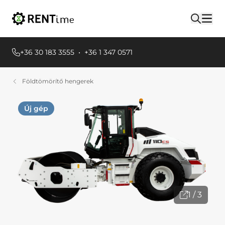
+36 30 183 3555
•
+36 1 347 0571
Földtömörítő hengerek
Új gép
1 / 3