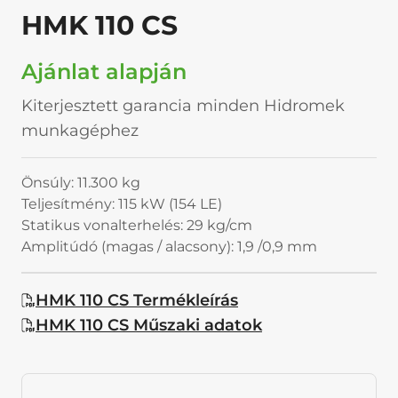
HMK 110 CS
Ajánlat alapján
Kiterjesztett garancia minden Hidromek
munkagéphez
Önsúly: 11.300 kg
Teljesítmény: 115 kW (154 LE)
Statikus vonalterhelés: 29 kg/cm
Amplitúdó (magas / alacsony): 1,9 /0,9 mm
HMK 110 CS Termékleírás
HMK 110 CS Műszaki adatok