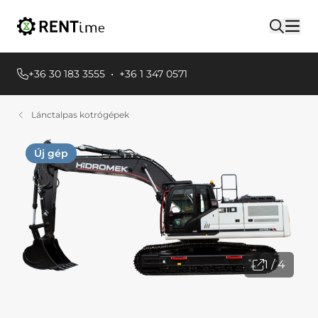
+36 30 183 3555
•
+36 1 347 0571
Lánctalpas kotrógépek
Új gép
1 / 4