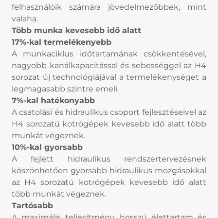
felhasználóik számára jövedelmezőbbek, mint
valaha.
Több munka kevesebb idő alatt
17%-kal termelékenyebb
A munkaciklus időtartamának csökkentésével,
nagyobb kanálkapacitással és sebességgel az H4
sorozat új technológiájával a termelékenységet a
legmagasabb szintre emeli.
7%-kal hatékonyabb
A csatolási és hidraulikus csoport fejlesztéseivel az
H4 sorozatú kotrógépek kevesebb idő alatt több
munkát végeznek.
10%-kal gyorsabb
A fejlett hidraulikus rendszertervezésnek
köszönhetően gyorsabb hidraulikus mozgásokkal
az H4 sorozatú kotrógépek kevesebb idő alatt
több munkát végeznek.
Tartósabb
A maximális teljesítmény, hosszú élettartam és