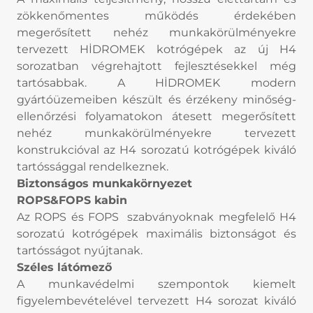
zökkenőmentes működés érdekében
megerősített nehéz munkakörülményekre
tervezett HİDROMEK kotrógépek az új H4
sorozatban végrehajtott fejlesztésekkel még
tartósabbak. A HİDROMEK modern
gyártóüzemeiben készült és érzékeny minőség-
ellenőrzési folyamatokon átesett megerősített
nehéz munkakörülményekre tervezett
konstrukcióval az H4 sorozatú kotrógépek kiváló
tartóssággal rendelkeznek.
Biztonságos munkakörnyezet
ROPS&FOPS kabin
Az ROPS és FOPS szabványoknak megfelelő H4
sorozatú kotrógépek maximális biztonságot és
tartósságot nyújtanak.
Széles látómező
A munkavédelmi szempontok kiemelt
figyelembevételével tervezett H4 sorozat kiváló