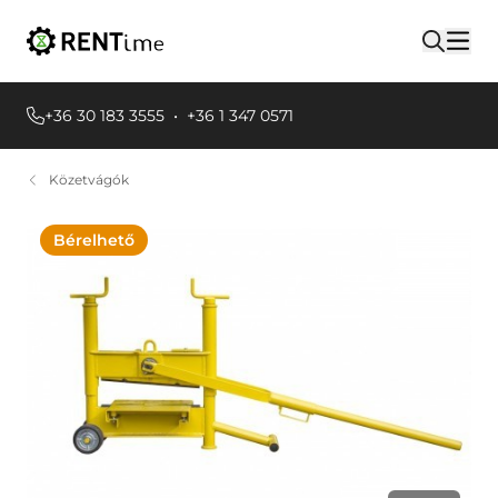
+36 30 183 3555
•
+36 1 347 0571
Közetvágók
Bérelhető