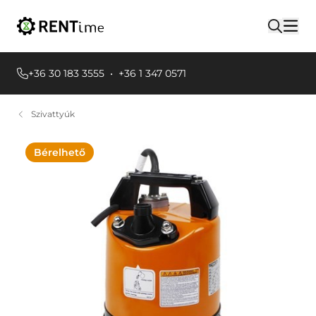
+36 30 183 3555
•
+36 1 347 0571
Szivattyúk
Bérelhető