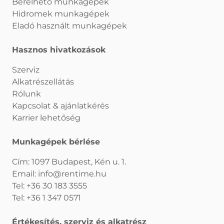
Bérelhető munkagépek
Hidromek munkagépek
Eladó használt munkagépek
Hasznos hivatkozások
Szerviz
Alkatrészellátás
Rólunk
Kapcsolat & ajánlatkérés
Karrier lehetőség
Munkagépek bérlése
Cím: 1097 Budapest, Kén u. 1.
Email:
info@rentime.hu
Tel:
+36 30 183 3555
Tel:
+36 1 347 0571
Értékesítés, szerviz és alkatrész