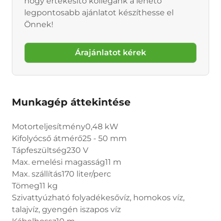
hogy értékesítő kollégánk a lehető
legpontosabb ajánlatot készíthesse el
Önnek!
Árajánlatot kérek
Munkagép áttekintése
Motorteljesítmény0,48 kW
Kifolyócső átmérő25 - 50 mm
Tápfeszültség230 V
Max. emelési magasság11 m
Max. szállítás170 liter/perc
Tömeg11 kg
Szivattyúzható folyadékesővíz, homokos víz,
talajvíz, gyengén iszapos víz