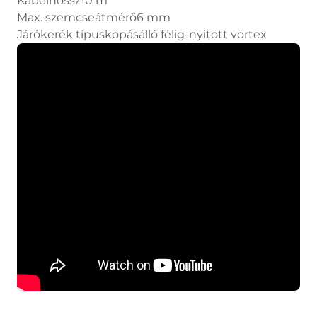
Kábelhossz10 m
Max. szemcseátmérő6 mm
Járókerék típuskopásálló félig-nyitott vortex