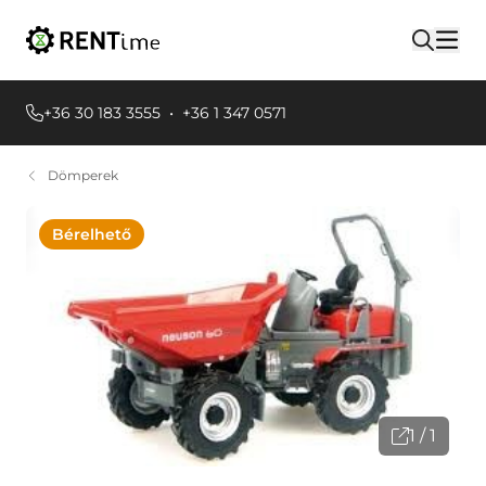
+36 30 183 3555
•
+36 1 347 0571
Dömperek
Bérelhető
1 / 1