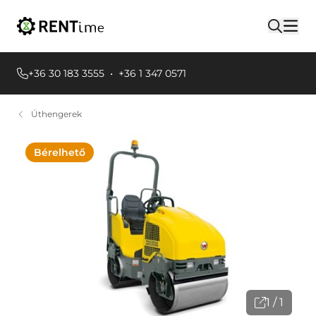
+36 30 183 3555
•
+36 1 347 0571
Úthengerek
Bérelhető
1 / 1