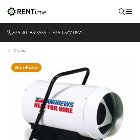
+36 30 183 3555
•
+36 1 347 0571
Gázos
Bérelhető