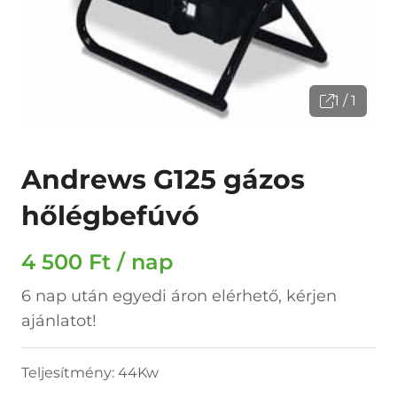
1 / 1
Andrews G125 gázos
hőlégbefúvó
4 500 Ft / nap
6 nap után egyedi áron elérhető, kérjen
ajánlatot!
Teljesítmény: 44Kw