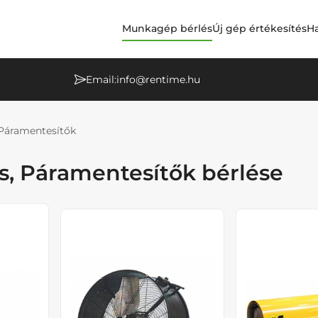
Munkagép bérlés
Új gép értékesítés
Ha
Email:
info@rentime.hu
 Páramentesítők
s, Páramentesítők bérlése