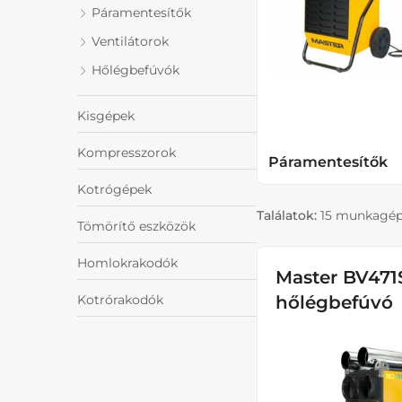
Páramentesítők
Ventilátorok
Hőlégbefúvók
Kisgépek
Kompresszorok
Páramentesítők
Kotrógépek
Találatok:
15 munkagé
Tömörítő eszközök
Homlokrakodók
Master BV471
Kotrórakodók
hőlégbefúvó