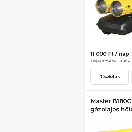
11 000 Ft / nap
Teljesítmény: 88Kw
Részletek
Master B180
gázolajos hő