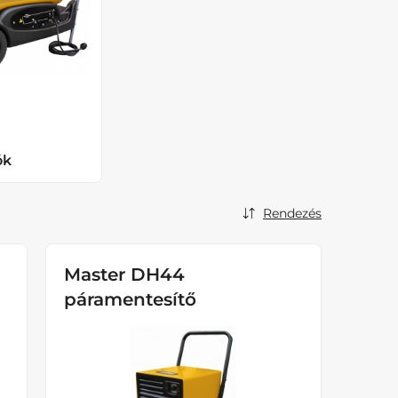
ók
Rendezés
Master DH44
páramentesítő