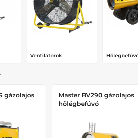
Ventilátorok
Hőlégbefúv
p
S gázolajos
Master BV290 gázolajos
hőlégbefúvó