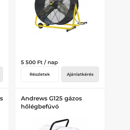
5 500 Ft / nap
Részletek
Ajánlatkérés
s
Andrews G125 gázos
hőlégbefúvó