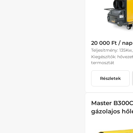
20 000 Ft / nap
Teljesítmény: 135Kw,
Kiegészítők: hőveze
termosztát
Részletek
Master B300
gázolajos hő