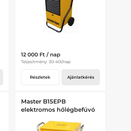
12 000 Ft / nap
Teljesítmény: 30-40l/nap
Részletek
Ajánlatkérés
Master B15EPB
elektromos hőlégbefúvó