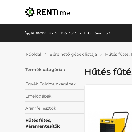
Telefon:
+36 30 183 3555
•
+36 1 347 0571
Főoldal
Bérelhető gépek listája
Hűtés fűtés,
Hűtés fűté
Termékkategóriák
Egyéb Földmunkagépek
Emelőgépek
Áramfejlesztők
Hűtés fűtés,
Páramentesítők