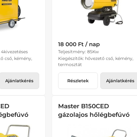
18 000 Ft / nap
 4kivezetéses
Teljesítmény: 85Kw
tő cső, kémény,
Kiegészítők: hővezető cső, kémény,
termosztát
Ajánlatkérés
Részletek
Ajánlatkérés
CED
Master B150CED
légbefúvó
gázolajos hőlégbefúvó