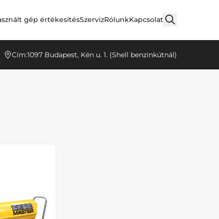
sznált gép értékesítés
Szerviz
Rólunk
Kapcsolat
Cím:
1097 Budapest, Kén u. 1. (Shell benzinkútnál)