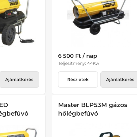
6 500 Ft / nap
Teljesítmény: 44Kw
Ajánlatkérés
Részletek
Ajánlatkérés
CED
Master BLP53M gázos
légbefúvó
hőlégbefúvó