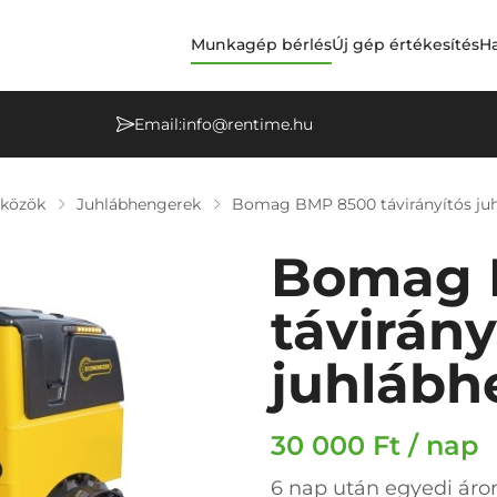
Munkagép bérlés
Új gép értékesítés
Ha
Email:
info@rentime.hu
zközök
Juhlábhengerek
Bomag BMP 8500 távirányítós ju
Bomag 
távirány
juhlábh
30 000 Ft / nap
6 nap után egyedi áron