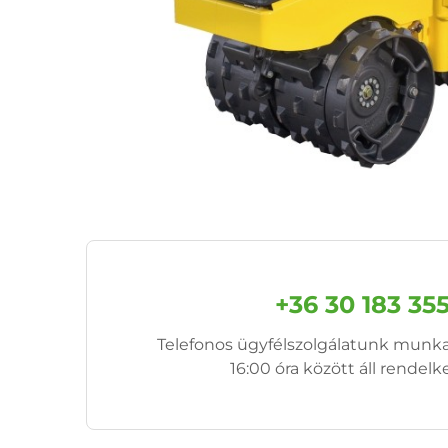
+36 30 183 35
Telefonos ügyfélszolgálatunk munk
16:00 óra között áll rendelk