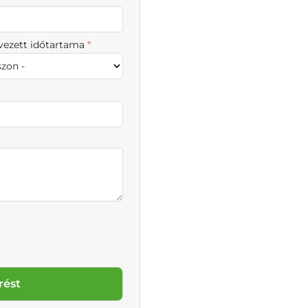
rvezett időtartama
*
rést