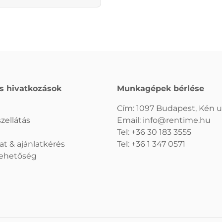
s hivatkozások
Munkagépek bérlése
Cím: 1097 Budapest, Kén u.
zellátás
Email:
info@rentime.hu
Tel:
+36 30 183 3555
at & ajánlatkérés
Tel:
+36 1 347 0571
 lehetőség