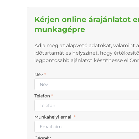
Kérjen online árajánlatot e
munkagépre
Adja meg az alapvető adatokat, valamint a
időtartamát és helyszínét, hogy értékesít
legpontosabb ajánlatot készíthesse el Ön
Név
*
Telefon
*
Munkahelyi email
*
Cégnév