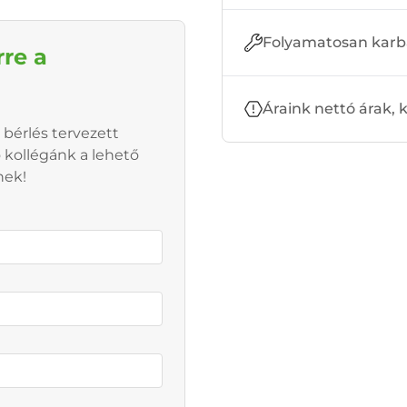
Folyamatosan karb
rre a
Áraink nettó árak,
 bérlés tervezett
ő kollégánk a lehető
nek!