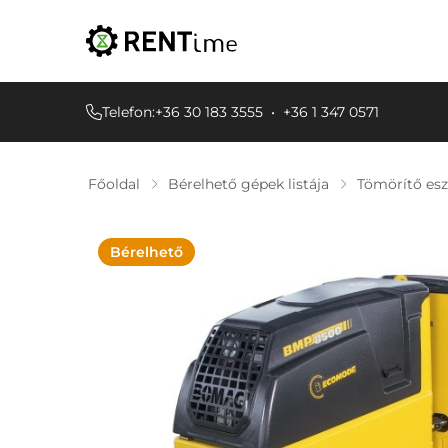
Telefon:
+36 30 183 3555
•
+36 1 347 0571
Főoldal
Bérelhető gépek listája
Tömörítő es
Bérelhető