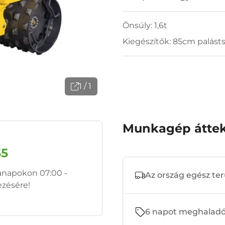
Önsúly: 1,6t
Kiegészítők: 85cm palást
1 / 1
Munkagép áttek
55
anapokon 07:00 -
Az ország egész ter
ezésére!
6 napot meghaladó 