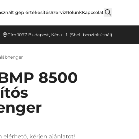
sznált gép értékesítés
Szerviz
Rólunk
Kapcsolat
Cím:
1097 Budapest, Kén u. 1. (Shell benzinkútnál)
hlábhenger
BMP 8500
ítós
enger
 elérhető, kérjen ajánlatot!