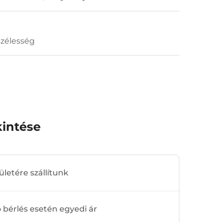
szélesség
intése
ületére szállítunk
bérlés esetén egyedi ár