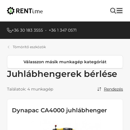
+36 30 183 3555
•
+36 1 347 0571
Tömörítő eszközök
Válasszon másik munkagép kategóriát
Juhlábhengerek bérlése
Termékkategóriák
Egyéb Földmunkagépek
Találatok:
4 munkagép
Rendezés
Emelőgépek
Áramfejlesztők
Dynapac CA4000 juhlábhenger
Hűtés fűtés, Páramentesítők