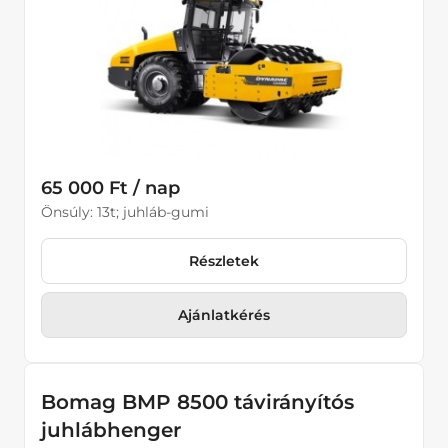
Kisgépek
Kompresszorok
Kotrógépek
Tömörítő eszközök
Úthengerek
65 000 Ft / nap
Lapvibrátorok
Önsúly: 13t; juhláb-gumi
Döngölőbékák
Részletek
Juhlábhengerek
Padkahengerek
Ajánlatkérés
Földhengerek
Kombihengerek
Gumihengerek
Bomag BMP 8500 távirányítós
juhlábhenger
Homlokrakodók