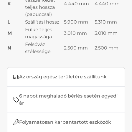
vázszerkezet
K
4.440 mm
4.440 mm
teljes hossza
(papuccsal)
L
Szállítási hossz
5.900 mm
5.310 mm
Fülke teljes
M
3.010 mm
3.010 mm
magassága
Felsőváz
N
2.500 mm
2.500 mm
szélessége
Az ország egész területére szállítunk
6 napot meghaladó bérlés esetén egyedi
ár
Folyamatosan karbantartott eszközök