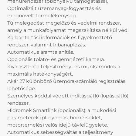
menürendszer többnyelvű támogatással.
Optimalizált üzemanyag-fogyasztás és
megnövelt termelékenység.
Túlmelegedést megelőző és védelmi rendszer,
amely a munkafolyamat megszakítása nélkül véd.
Karbantartási információk és figyelmeztető
rendszer, valamint hibanaplózás.
Automatikus áramtalanítás.
Opcionális tolató- és gémnézeti kamera.
Kiválasztható teljesítmény- és munkamódok a
maximális hatékonyságért.
Akár 27 különböző üzemóra-számláló regisztrálási
lehetősége.
Személyes kóddal védett indításgátló (lopásgátló)
rendszer.
Hidromek Smartlink (opcionális): a működési
paraméterek (pl. nyomás, hőmérséklet,
motorterhelés) valós idejű távfelügyelete.
Automatikus sebességváltás a teljesítmény