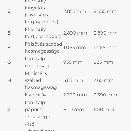
Ellensúly
kinyúlása
E
2.855 mm
2.855 mm
(távolság a
forgásponttól)
Ellensúly
E'
2.890 mm
2.890 mm
fordulási sugara
Felsőváz szabad
F
1.065 mm
1.065 mm
hasmagassága
Lánctalp
G
935 mm
935 mm
magassága
Minimális
H
szabad
465 mm
465 mm
hasmagasság
I
Nyomtáv
2.390 mm
2.390 mm
Lánctalp
J
papucs
600 mm
600 mm
szélessége
Alsó