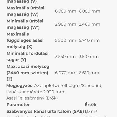
magasság (V)
Maximális ürítési
6.780 mm
6.880 mm
magasság (W)
Minimális ürítési
2.980 mm
2.460 mm
magasság (W')
Maximális
függőleges ásási
5.500 mm
5.740 mm
mélység (X)
Minimális fordulási
3.550 mm
3.510 mm
sugár (Y)
Max. ásási mélység
(2440 mm szinten)
6.070 mm
6.610 mm
(Z)
Megjegyzés
: Az alapfelszereltségű (*Standard)
kanálszár mérete 2.920 mm.
Ásási Teljesítmény (Erők)
Paraméter
Érték
Szabványos kanál űrtartalom (SAE)
1,0 m³