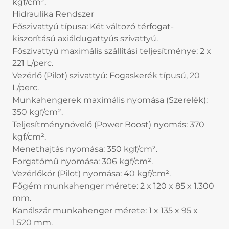
kgf/cm².
Hidraulika Rendszer
Főszivattyú típusa: Két változó térfogat-
kiszorítású axiáldugattyús szivattyú.
Főszivattyú maximális szállítási teljesítménye: 2 x
221 L/perc.
Vezérlő (Pilot) szivattyú: Fogaskerék típusú, 20
L/perc.
Munkahengerek maximális nyomása (Szerelék):
350 kgf/cm².
Teljesítménynövelő (Power Boost) nyomás: 370
kgf/cm².
Menethajtás nyomása: 350 kgf/cm².
Forgatómű nyomása: 306 kgf/cm².
Vezérlőkör (Pilot) nyomása: 40 kgf/cm².
Főgém munkahenger mérete: 2 x 120 x 85 x 1.300
mm.
Kanálszár munkahenger mérete: 1 x 135 x 95 x
1.520 mm.