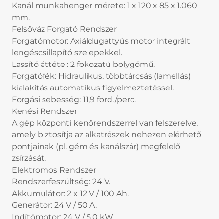
Kanál munkahenger mérete: 1 x 120 x 85 x 1.060
mm.
Felsőváz Forgató Rendszer
Forgatómotor: Axiáldugattyús motor integrált
lengéscsillapító szelepekkel.
Lassító áttétel: 2 fokozatú bolygómű.
Forgatófék: Hidraulikus, többtárcsás (lamellás)
kialakítás automatikus figyelmeztetéssel.
Forgási sebesség: 11,9 ford./perc.
Kenési Rendszer
A gép központi kenőrendszerrel van felszerelve,
amely biztosítja az alkatrészek nehezen elérhető
pontjainak (pl. gém és kanálszár) megfelelő
zsírzását.
Elektromos Rendszer
Rendszerfeszültség: 24 V.
Akkumulátor: 2 x 12 V / 100 Ah.
Generátor: 24 V / 50 A.
Indítómotor: 24 V / 5,0 kW.