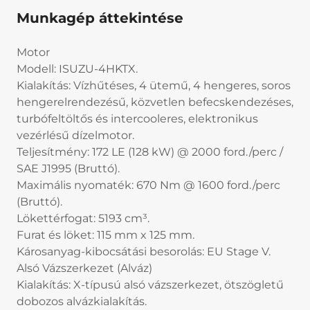
Munkagép áttekintése
Motor
Modell: ISUZU-4HKTX.
Kialakítás: Vízhűtéses, 4 ütemű, 4 hengeres, soros
hengerelrendezésű, közvetlen befecskendezéses,
turbófeltöltős és intercooleres, elektronikus
vezérlésű dízelmotor.
Teljesítmény: 172 LE (128 kW) @ 2000 ford./perc /
SAE J1995 (Bruttó).
Maximális nyomaték: 670 Nm @ 1600 ford./perc
(Bruttó).
Lökettérfogat: 5193 cm³.
Furat és löket: 115 mm x 125 mm.
Károsanyag-kibocsátási besorolás: EU Stage V.
Alsó Vázszerkezet (Alváz)
Kialakítás: X-típusú alsó vázszerkezet, ötszögletű
dobozos alvázkialakítás.