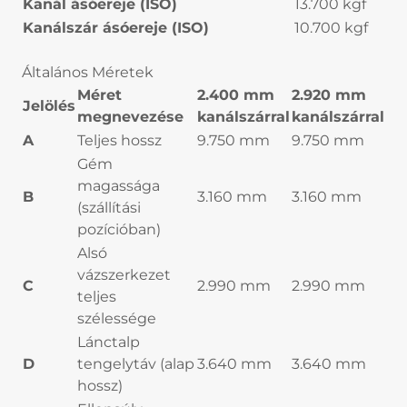
Kanál ásóereje (ISO)
13.700 kgf
Kanálszár ásóereje (ISO)
10.700 kgf
Általános Méretek
Méret
2.400 mm
2.920 mm
Jelölés
megnevezése
kanálszárral
kanálszárral
A
Teljes hossz
9.750 mm
9.750 mm
Gém
magassága
B
3.160 mm
3.160 mm
(szállítási
pozícióban)
Alsó
vázszerkezet
C
2.990 mm
2.990 mm
teljes
szélessége
Lánctalp
D
tengelytáv (alap
3.640 mm
3.640 mm
hossz)