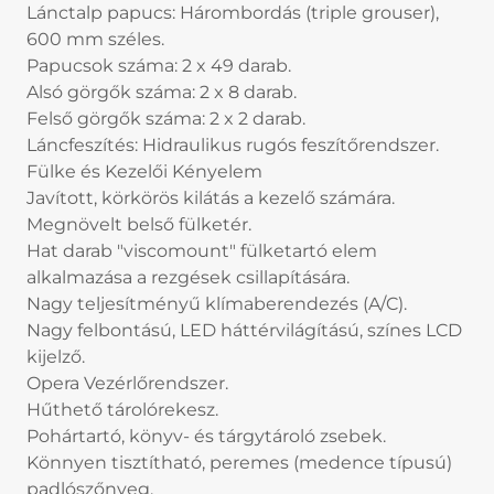
Lánctalp papucs: Hárombordás (triple grouser),
600 mm széles.
Papucsok száma: 2 x 49 darab.
Alsó görgők száma: 2 x 8 darab.
Felső görgők száma: 2 x 2 darab.
Láncfeszítés: Hidraulikus rugós feszítőrendszer.
Fülke és Kezelői Kényelem
Javított, körkörös kilátás a kezelő számára.
Megnövelt belső fülketér.
Hat darab "viscomount" fülketartó elem
alkalmazása a rezgések csillapítására.
Nagy teljesítményű klímaberendezés (A/C).
Nagy felbontású, LED háttérvilágítású, színes LCD
kijelző.
Opera Vezérlőrendszer.
Hűthető tárolórekesz.
Pohártartó, könyv- és tárgytároló zsebek.
Könnyen tisztítható, peremes (medence típusú)
padlószőnyeg.