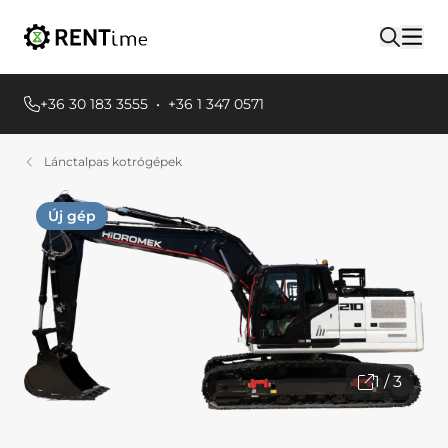
+36 30 183 3555
•
+36 1 347 0571
Lánctalpas kotrógépek
Új gép
1 / 3