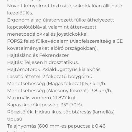
Növelt kényelmet biztosító, sokoldalúan állítható
kezelőülés.
Ergonómiailag újratervezett fülke áthelyezett
kapcsolótáblával, valamint áttervezett
menetpedálokkal és joystickokkal.
FOPS2 felső fülkevédelem (Alapfelszereltség a CE
követelményeket előíró országokban).
Hajtáslánc és Fékrendszer
Hajtás: Teljesen hidrosztatikus.
Hajtómotorok: Axiáldugattyús kialakítás.
Lassító áttétel: 2 fokozatú bolygómű.
Menetsebesség (Magas fokozat): 5,7 km/h.
Menetsebesség (Alacsony fokozat): 3,8 km/h.
Maximális vonóerő: 21.877 kgf.
Kapaszkodóképesség: 35° (70%).
Rögzítőfék: Hidraulikus, többtárcsás (lamellás)
típusú.
Talajnyomás (600 mm-es papuccsal): 0,46