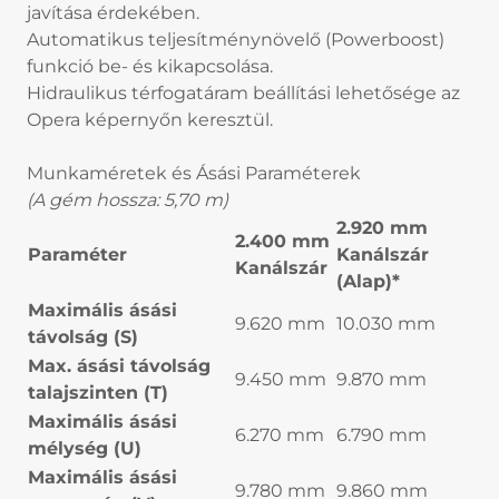
javítása érdekében.
Automatikus teljesítménynövelő (Powerboost)
funkció be- és kikapcsolása.
Hidraulikus térfogatáram beállítási lehetősége az
Opera képernyőn keresztül.
Munkaméretek és Ásási Paraméterek
(A gém hossza: 5,70 m)
2.920 mm
2.400 mm
Paraméter
Kanálszár
Kanálszár
(Alap)*
Maximális ásási
9.620 mm
10.030 mm
távolság (S)
Max. ásási távolság
9.450 mm
9.870 mm
talajszinten (T)
Maximális ásási
6.270 mm
6.790 mm
mélység (U)
Maximális ásási
9.780 mm
9.860 mm