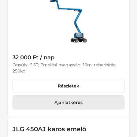
Karos Emelő
Áramfejlesztők
Hűtés fűtés, Páramentesítők
Kisgépek
32 000 Ft / nap
Kompresszorok
Önsúly: 6,5T; Emelési magasság: 16m; teherbírás:
250kg
Kotrógépek
Tömörítő eszközök
Részletek
Homlokrakodók
Ajánlatkérés
Kotrórakodók
JLG 450AJ karos emelő