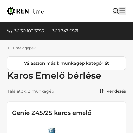
+36 30 183 3555
•
+36 1 347 0571
Emelőgépek
Válasszon másik munkagép kategóriát
Karos Emelő bérlése
Termékkategóriák
Egyéb Földmunkagépek
Találatok:
2 munkagép
Rendezés
Emelőgépek
Teleszkópos rakodók
Genie Z45/25 karos emelő
Ollós emelők
Egyéb Emelőgépek