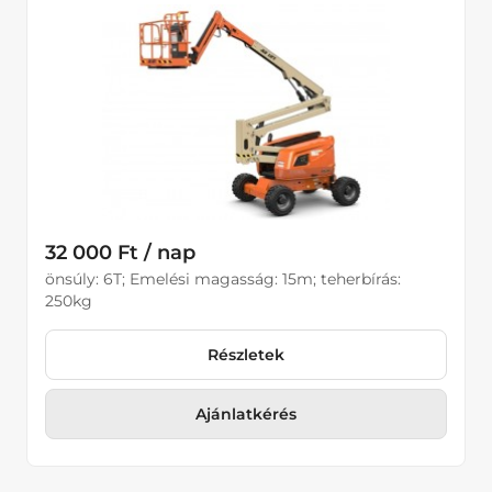
32 000 Ft / nap
önsúly: 6T; Emelési magasság: 15m; teherbírás:
250kg
Részletek
Ajánlatkérés