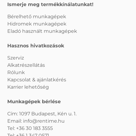
Ismerje meg termékkínálatunkat!
Bérelhető munkagépek
Hidromek munkagépek
Eladó használt munkagépek
Hasznos hivatkozások
Szerviz
Alkatrészellátás
Rólunk
Kapcsolat & ajánlatkérés
Karrier lehetőség
Munkagépek bérlése
Cím: 1097 Budapest, Kén u. 1.
Email:
info@rentime.hu
Tel:
+36 30 183 3555
Tel:
+36 1 347 0571