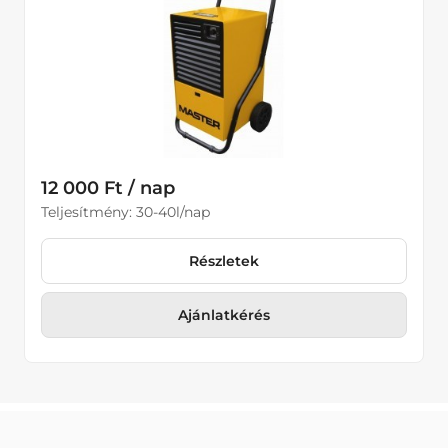
Páramentesítők
Ventilátorok
Hőlégbefúvók
Kisgépek
Kompresszorok
12 000 Ft / nap
Kotrógépek
Teljesítmény: 30-40l/nap
Tömörítő eszközök
Részletek
Homlokrakodók
Ajánlatkérés
Kotrórakodók