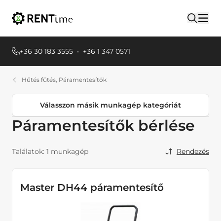
+36 30 183 3555
•
+36 1 347 0571
Hűtés fűtés, Páramentesítők
Válasszon másik munkagép kategóriát
Páramentesítők bérlése
Termékkategóriák
Egyéb Földmunkagépek
Találatok:
1 munkagép
Rendezés
Emelőgépek
Áramfejlesztők
Master DH44 páramentesítő
Hűtés fűtés, Páramentesítők